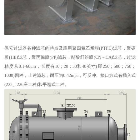
保安过滤器各种滤芯的特点及应用聚四氟乙烯膜(PTFE)滤芯，聚硐
膜(HE)滤芯，聚丙烯膜(PP)滤芯，醋酸纤维膜(CN－CA)滤芯，过滤
精度从0.1-60um，长度有10；20；30和40英寸(即250；500；750；
1000)四种，上述滤芯，耐压为0.42mpa，可反冲。接口方式有插入式
(222、226座二种)和平嘴式二种。