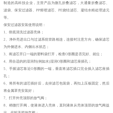
制造的高科技企业，主营产品为微孔折叠滤芯，大通量折叠滤芯、
滤袋、保安过滤器、PP熔喷滤芯、PE烧结滤芯、凝结水精处理滤元
等。
保安过滤器安装使用说明：
1、彻底清洗过滤器壳体；
2、净外壳进出口与过滤系统管路相连，连接时注意方向，确保滤芯
为外侧进水、内侧出水状态；
3、将滤芯开口一端的塑料袋打开，检查O形圈是否完好、就位；
4、用合适的的湿润剂(例如水)湿润O形圈和滤芯座插孔；
5、手握滤芯靠近O形圈的一端，垂直将滤芯插口完全插入滤芯座插
孔；
6、将所有的滤芯插好后，去掉滤芯包装袋，再扣上压板固定，然后
将金属罩壳安装好；
7、打开外壳顶部的放气阀；
8、稍微打开阀，使液体进入壳体，直到液体从壳体顶部的放气阀益
出，此时关闭放气阀；