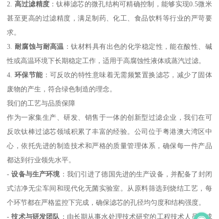
2.
高过滤精度
：钛棒滤芯的微孔结构可精确控制，能够实现0.5微米
甚至更高的过滤精度，满足制药、化工、食品饮料等行业的严苛要
求。
3.
耐腐蚀与耐高温
：钛材料具有出色的化学稳定性，能在酸性、碱
性或高温环境下长期稳定工作，适用于高腐蚀性液体或蒸汽过滤。
4.
环保节能
：可反吹的特性意味着无需频繁置换滤芯，减少了固体
废物的产生，符合绿色制造的理念。
我们的工艺与品质保障
作为一家集生产、研发、销售于一体的创新型过滤企业，我们在可
反吹钛棒过滤芯领域积累了丰富的经验。公司位于粤港澳大湾区中
心，依托先进的制造技术和严格的质量管理体系，确保每一件产品
都达到行业领先水平。
-
设备与生产环境
：我们引进了德国先进的生产设备，并配备了封闭
式洁净无尘车间和现代化无菌实验室。从原料筛选到烧结工艺，每
个环节都在严格监控下完成，确保滤芯的孔径均匀度和结构强度。
-
技术与研发团队
：由长期从事水处理技术研究的工程技术人员组成