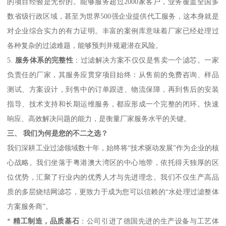
的项目经验是无价的。能够服务超过2000家客户，业务覆盖全国多
数省级行政区域，甚至为世界500强企业提供代工服务，这本身就是
对企业综合实力的有力证明。丰富的案例库意味着厂家已经处理过
各种复杂的过滤难题，能够预判并规避潜在风险。
5.
服务体系的完整性
：过滤解决方案不仅仅是售卖一个滤芯。一家
负责任的厂家，其服务应贯穿项目始终：从售前的免费咨询、样品
测试、方案设计，到售中的订单跟进、物流保障，再到售后的安装
指导、技术支持和长期运维服务，都应形成一个完整的闭环。快速
响应、高效解决问题的能力，是衡量厂家服务水平的关键。
三、 我们为何是您的不二之选？
我们深耕工业过滤领域数十年，始终将“技术驱动发展”作为企业的核
心战略。我们坐落于粤港澳大湾区的中心地带，依托得天独厚的区
位优势，汇聚了行业内的优秀人才与先进理念。我们不仅生产高品
质的多层烧结网滤芯，更致力于成为您可以信赖的“水处理过滤整体
方案服务商”。
*
精工制造，品质基石
：公司引进了德国先进的生产设备与工艺体