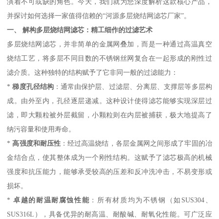
演着不可或缺的角色。今天，我们就为您深度解析这款核心产品，
并探讨如何选择一家值得信赖的“河源多层烧结网滤芯厂家”。
一、 解构多层烧结网滤芯：精工细作的过滤艺术
多层烧结网滤芯，并非简单的金属网叠加，而是一种通过高温真空
烧结工艺，将多层不同目数的不锈钢丝网复合在一起形成的刚性过
滤介质。这种独特的结构赋予了它非同一般的过滤能力：
*
梯度孔径结构
：通常由保护层、过滤层、分离层、支撑层等多层构
成。由外至内，孔径逐层递减。这种设计使得滤芯能够实现深层过
滤，即大颗粒被外层截留，小颗粒则在内层被捕获，极大地提高了
纳污容量和使用寿命。
*
高强度和耐压性
：经过高温烧结，各层金属网之间形成了牢固的冶
金结合点，使其整体成为一个刚性结构。这赋予了滤芯极高的机械
强度和抗压能力，能够承受较高的压差和反冲洗冲击，不易变形或
损坏。
*
卓越的耐温耐腐蚀性能
：所有材质均为不锈钢（如SUS304、
SUS316L），具备优异的耐高温、耐酸碱、耐氧化性能。可广泛应