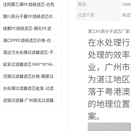
沈阳聚乙烯PE烧结滤芯-白色PE滤芯-使用寿命长
筒径
550
过滤介质
水过
银川高分子量PE烧结滤芯价格-过滤器PE滤芯-高流通能力
成都PE烧结滤芯-微孔PE滤芯-拆洗方便
湛江PA高分子滤芯厂
在水处理行
海口PPPE烧结滤芯价格-白色PE滤芯-各种规格定制
清远污水处理过滤器滤芯-不锈钢过滤器-欢迎来电咨询
处理的效率
延安过滤器滤芯1000*30*60-水过滤筒-型号齐全
业，广州市
河源过滤器滤芯价格-精密过滤器-大流量滤芯
为湛江地区
水处理过滤器滤芯批发-过滤器水过滤-节能环保
落于粤港澳
滤袋过滤器-广州袋式过滤器厂家-经久耐用
的地理位置
案。