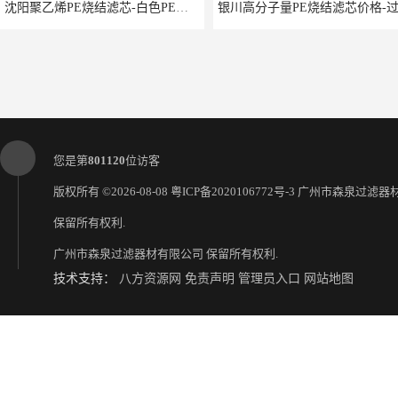
沈阳聚乙烯PE烧结滤芯-白色PE滤芯-使用寿命长
您是第
801120
位访客
版权所有 ©2026-08-08
粤ICP备2020106772号-3
广州市森泉过滤器
保留所有权利.
广州市森泉过滤器材有限公司
保留所有权利.
延安过滤器滤芯1000*30*60-水过滤筒-型号齐全
技术支持：
八方资源网
免责声明
管理员入口
网站地图