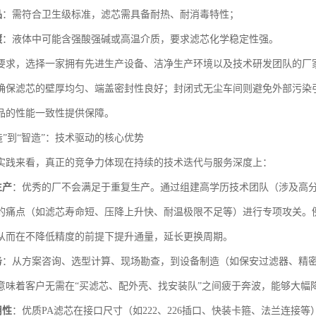
品
：需符合卫生级标准，滤芯需具备耐热、耐消毒特性；
镀
：液体中可能含强酸强碱或高温介质，要求滤芯化学稳定性强。
要求，选择一家拥有先进生产设备、洁净生产环境以及技术研发团队的厂
确保滤芯的壁厚均匀、端盖密封性良好；封闭式无尘车间则避免外部污染
品的性能一致性提供保障。
造”到“智造”：技术驱动的核心优势
实践来看，真正的竞争力体现在持续的技术迭代与服务深度上：
生产
：优秀的厂不会满足于重复生产。通过组建高学历技术团队（涉及高
的痛点（如滤芯寿命短、压降上升快、耐温极限不足等）进行专项攻关。
从而在不降低精度的前提下提升通量，延长更换周期。
务
：从方案咨询、选型计算、现场勘查，到设备制造（如保安过滤器、精
意味着客户无需在“买滤芯、配外壳、找安装队”之间疲于奔波，能够大幅
用性
：优质PA滤芯在接口尺寸（如222、226插口、快装卡箍、法兰连接