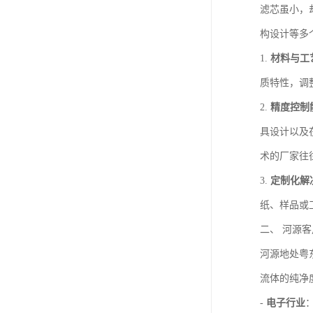
滤芯虽小，
构设计等多
1.
材料与工
质特性，调
2.
精度控制
具设计以及
术的厂家往
3.
定制化解
纸、样品或
二、 河源
河源地处粤
流体的纯净
-
电子行业