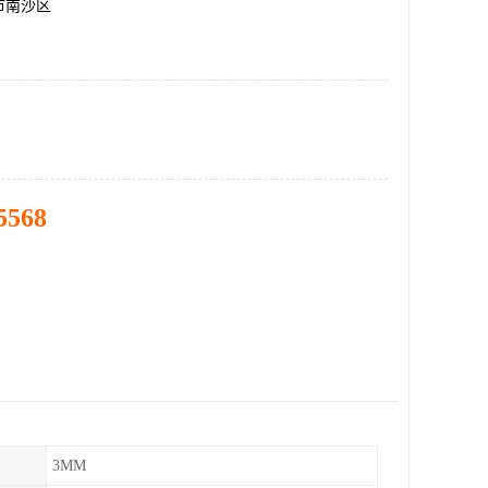
市南沙区
5568
3MM