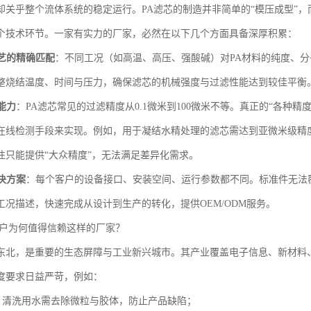
却关乎整个流体系统的稳定运行。PA滤芯的制造并非简单的“模压成型”
个技术环节。一家有实力的厂家，必然在以下几个方面具备深厚积累：
艺的精确匹配
：不同工况（如高温、高压、强酸碱）对PA材料的纯度、
整烧结温度、时间与压力，确保滤芯的机械强度与过滤性能达到较佳平衡
能力
：PA滤芯常见的过滤精度从0.1微米到100微米不等。真正的“各种
在线检测手段来实现。例如，用于凝结水精处理的滤芯需达到亚微米级精
往只能提供“大众精度”，无法满足差异化需求。
决方案
：每个客户的设备接口、安装空间、运行参数都不同。标准件无法
工况描述，快速完成从设计到生产的转化，提供OEM/ODM服务。
客户为何值得信赖这样的厂家？
东北，是重要的生态屏障与工业新兴城市。其产业覆盖电子信息、新材料
度要求日益严苛，例如：
：清洗用水需去除微粒与胶体，防止产品缺陷；