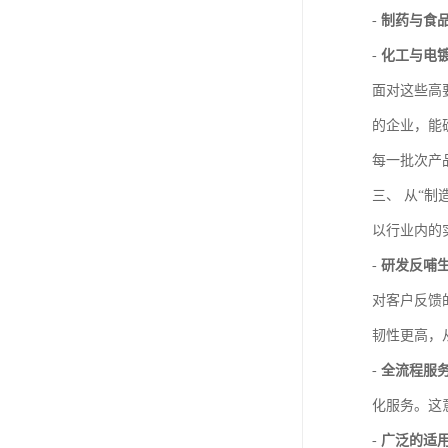
-
制药与食
-
化工与电
面对这些高
的企业，能
每一批次产
三、 从“制
以行业内的
-
研发反哺
对客户反馈
韧性更高，
-
全流程服
化服务。这
-
广泛的适