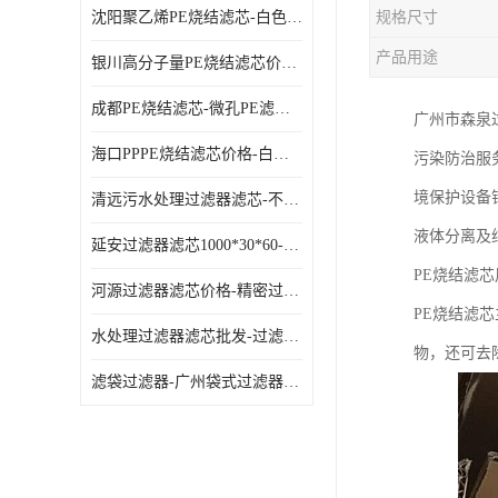
沈阳聚乙烯PE烧结滤芯-白色PE滤芯-使用寿命长
规格尺寸
产品用途
银川高分子量PE烧结滤芯价格-过滤器PE滤芯-高流通能力
成都PE烧结滤芯-微孔PE滤芯-拆洗方便
广州市森泉
海口PPPE烧结滤芯价格-白色PE滤芯-各种规格定制
污染防治服
境保护设备
清远污水处理过滤器滤芯-不锈钢过滤器-欢迎来电咨询
液体分离及
延安过滤器滤芯1000*30*60-水过滤筒-型号齐全
PE烧结滤
河源过滤器滤芯价格-精密过滤器-大流量滤芯
PE烧结滤
水处理过滤器滤芯批发-过滤器水过滤-节能环保
物，还可去
滤袋过滤器-广州袋式过滤器厂家-经久耐用