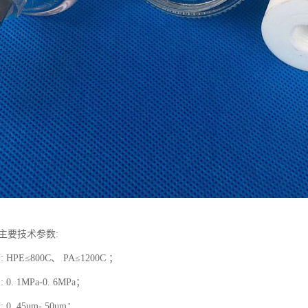
主要技术参数:
HPE≤800C、 PA≤1200C ；
. 1MPa-0. 6MPa；
0. 45um- 50um；