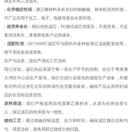
满足不同工况需求。
-
化学稳定性强
：聚乙烯材料具有良好的耐酸碱、耐有机溶剂性能，
可广泛应用于化工、电子、电镀等复杂水质环境。
-
使用寿命长
：相比传统滤芯，PE烧结滤芯强度高，不易变形，可反
复清洗再生，显著降低客户运营成本。
-
适配性强
：60*1000PE滤芯可与国内外多种标准过滤器配套使用，
便于系统改造或替换。
生产与品质：源自严谨的工艺流程
我们深知，滤芯的品质源于每一道生产环节的控制。在位于粤港澳
大湾区中心的生产基地，我们引进行业领先的德国生产设备，并建
有封闭式洁净无尘车间和现代化无菌实验室，确保产品从原料到成
品的全流程品质管控。
原料筛选
：我们严格选用高纯度聚乙烯粉末，从源头杜绝杂质引
入，保证滤芯的纯净度与一致性。
烧结工艺
：通过精确控制温度、压力和时间，确保滤芯微孔结构均
匀、强度达标，避免局部过烧或欠烧问题。