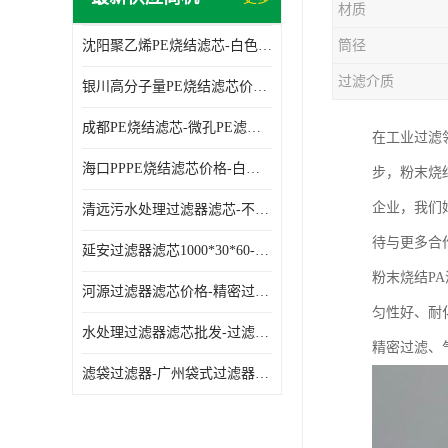
材质
沈阳聚乙烯PE烧结滤芯-白色PE滤芯-使用寿命长
筒径
过滤介质
银川高分子量PE烧结滤芯价格-过滤器PE滤芯-高流通能力
成都PE烧结滤芯-微孔PE滤芯-拆洗方便
在工业过滤
海口PPPE烧结滤芯价格-白色PE滤芯-各种规格定制
步，粉末烧
企业，我们
清远污水处理过滤器滤芯-不锈钢过滤器-欢迎来电咨询
待与更多合
延安过滤器滤芯1000*30*60-水过滤筒-型号齐全
粉末烧结P
河源过滤器滤芯价格-精密过滤器-大流量滤芯
匀性好、耐
水处理过滤器滤芯批发-过滤器水过滤-节能环保
精密过滤、
滤袋过滤器-广州袋式过滤器厂家-经久耐用