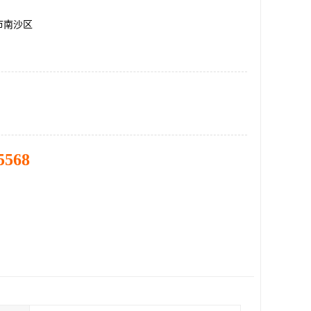
市南沙区
5568