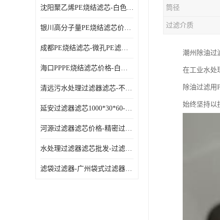
沈阳聚乙烯PE烧结滤芯-白色PE滤芯-使用寿命长
筒径
过滤介质
银川高分子量PE烧结滤芯价格-过滤器PE滤芯-高流通能力
成都PE烧结滤芯-微孔PE滤芯-拆洗方便
潮州除油过
海口PPPE烧结滤芯价格-白色PE滤芯-各种规格定制
在工业水处
除油过滤用
清远污水处理过滤器滤芯-不锈钢过滤器-欢迎来电咨询
始终坚持以
延安过滤器滤芯1000*30*60-水过滤筒-型号齐全
河源过滤器滤芯价格-精密过滤器-大流量滤芯
水处理过滤器滤芯批发-过滤器水过滤-节能环保
滤袋过滤器-广州袋式过滤器厂家-经久耐用