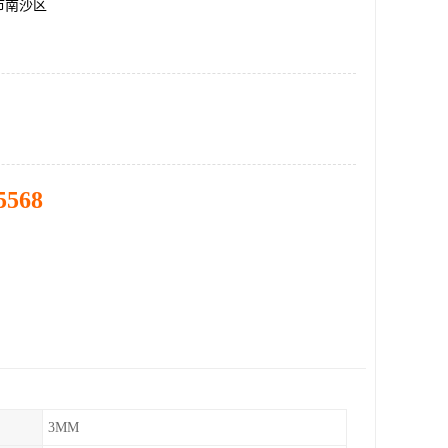
市南沙区
5568
3MM