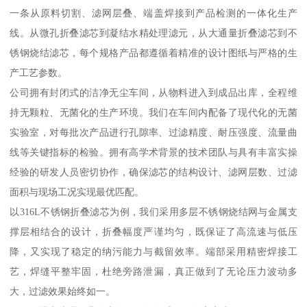
一条从原料切割、滤网层叠、端盖焊接到产品检测的一体化生产
线。从微孔折叠滤芯到凝结水精处理滤元，从大通量折叠滤芯到不
锈钢烧结滤芯，每个规格产品都遵循着精准的设计图纸与严格的生
产工艺参数。
公司拥有封闭式的洁净无尘车间，从物料进入到成品出库，全程维
持无颗粒、无菌化的生产环境。我们在车间内配备了现代化的无菌
实验室，对每批次产品进行孔隙率、过滤精度、耐压强度、流量曲
线等关键指标的检验。拥有高学术背景的技术团队与具有丰富实操
经验的研发人员密切协作，确保滤芯的结构设计、滤网层数、过滤
面积与现场工况实现最优匹配。
以316L不锈钢折叠滤芯为例，我们采用多层不锈钢烧结网与金属支
撑层相结合的设计，折叠幅度严谨均匀，既保证了高流速与低压
降，又实现了稳定的纳污能力与截留效率。端部采用精密焊接工
艺，焊缝平整牢固，杜绝旁路泄漏，真正做到了无论压力波动多
大，过滤效果始终如一。