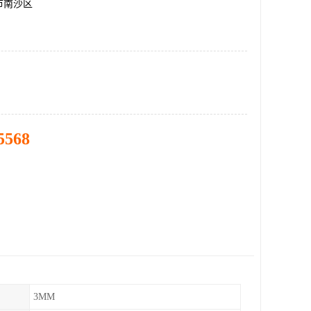
市南沙区
5568
3MM