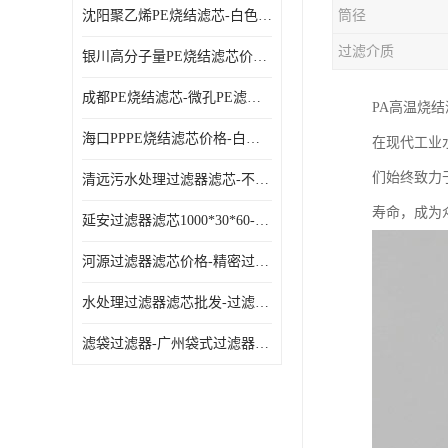
沈阳聚乙烯PE烧结滤芯-白色PE滤芯-使用寿命长
筒径
过滤介质
银川高分子量PE烧结滤芯价格-过滤器PE滤芯-高流通能力
成都PE烧结滤芯-微孔PE滤芯-拆洗方便
PA高温烧
海口PPPE烧结滤芯价格-白色PE滤芯-各种规格定制
在现代工业
们始终致力
清远污水处理过滤器滤芯-不锈钢过滤器-欢迎来电咨询
寿命，成为
延安过滤器滤芯1000*30*60-水过滤筒-型号齐全
河源过滤器滤芯价格-精密过滤器-大流量滤芯
水处理过滤器滤芯批发-过滤器水过滤-节能环保
滤袋过滤器-广州袋式过滤器厂家-经久耐用