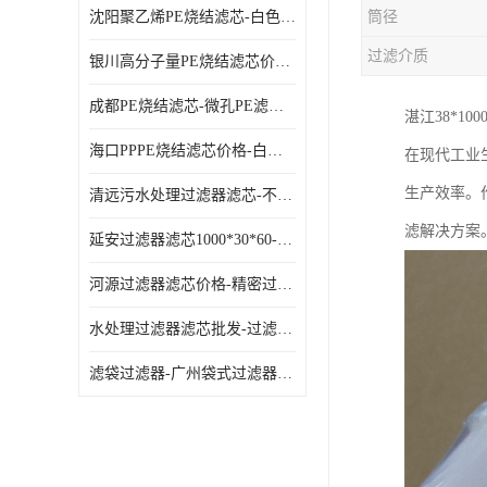
沈阳聚乙烯PE烧结滤芯-白色PE滤芯-使用寿命长
筒径
过滤介质
银川高分子量PE烧结滤芯价格-过滤器PE滤芯-高流通能力
成都PE烧结滤芯-微孔PE滤芯-拆洗方便
湛江38*1
海口PPPE烧结滤芯价格-白色PE滤芯-各种规格定制
在现代工业
生产效率。
清远污水处理过滤器滤芯-不锈钢过滤器-欢迎来电咨询
滤解决方案
延安过滤器滤芯1000*30*60-水过滤筒-型号齐全
河源过滤器滤芯价格-精密过滤器-大流量滤芯
水处理过滤器滤芯批发-过滤器水过滤-节能环保
滤袋过滤器-广州袋式过滤器厂家-经久耐用