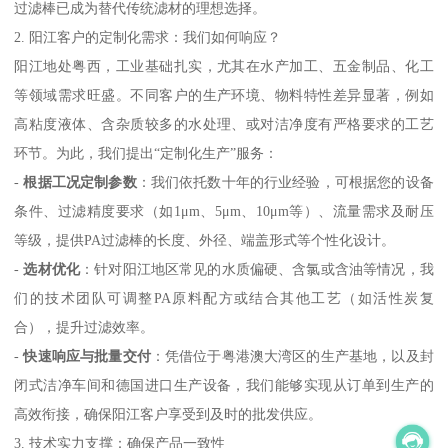
过滤棒已成为替代传统滤材的理想选择。
2. 阳江客户的定制化需求：我们如何响应？
阳江地处粤西，工业基础扎实，尤其在水产加工、五金制品、化工
等领域需求旺盛。不同客户的生产环境、物料特性差异显著，例如
高粘度液体、含杂质较多的水处理、或对洁净度有严格要求的工艺
环节。为此，我们提出“定制化生产”服务：
-
根据工况定制参数
：我们依托数十年的行业经验，可根据您的设备
条件、过滤精度要求（如1μm、5μm、10μm等）、流量需求及耐压
等级，提供PA过滤棒的长度、外径、端盖形式等个性化设计。
-
选材优化
：针对阳江地区常见的水质偏硬、含氯或含油等情况，我
们的技术团队可调整PA原料配方或结合其他工艺（如活性炭复
合），提升过滤效率。
-
快速响应与批量交付
：凭借位于粤港澳大湾区的生产基地，以及封
闭式洁净车间和德国进口生产设备，我们能够实现从订单到生产的
高效衔接，确保阳江客户享受到及时的批发供应。
3. 技术实力支撑：确保产品一致性