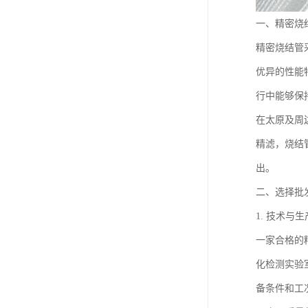
一、精密烧
精密烧结管
优异的性能
行中能够保
在太原及周
精滤，烧结
出。
二、选择批
1. 技术与
一家合格的
化检测实验
备条件和工