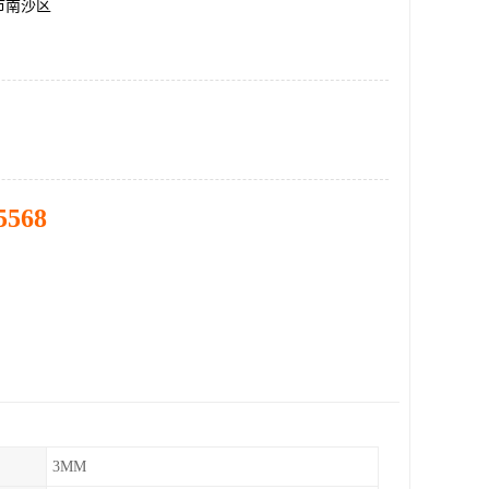
市南沙区
5568
3MM