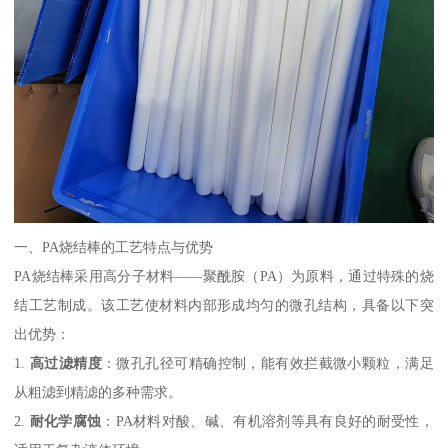
一、PA烧结棒的工艺特点与优势
PA烧结棒采用高分子材料——聚酰胺（PA）为原料，通过特殊的烧
结工艺制成。该工艺使材料内部形成均匀的微孔结构，具备以下突
出优势：
1.
高过滤精度
：微孔孔径可精确控制，能有效拦截微小颗粒，满足
从粗滤到精滤的多种需求。
2.
耐化学腐蚀
：PA材料对酸、碱、有机溶剂等具有良好的耐受性，