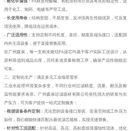
-
耐化学腐蚀
：PA材质对酸碱、有机溶剂等介质具有良好稳定性，适
用于化工、制药、电镀等严苛工况。
-
长使用寿命
：结构坚固，不易变形，反冲洗再生性能优异，可反复
清洗使用，降低综合运营成本。
-
广泛适用性
：支持定制不同长度、直径、精度及端头接口，适配国
内外主流设备，便于直接替换应用。
在广州森泉，每一支粉末烧结PA滤芯均基于客户实际工况设计，从
原料筛选到成品出库，历经多道质量检测工序，确保产品性能稳定
可靠。
二、定制化生产：满足多元工业场景需求
工业水处理环境复杂多变，不同行业对过滤精度、流量、耐压及耐
温性能要求各异。广州森泉过滤器材有限公司依托强大的研发与生
产实力，可为客户提供一站式定制服务：
-
根据设备条件定制
：无论您的设备接口形状、安装空间或工作压力
如何，我们都能快速匹配出最优滤芯规格，实现无缝替换。
-
针对性工况适配
：针对高温、高压、高粘度或强腐蚀性流体，优化