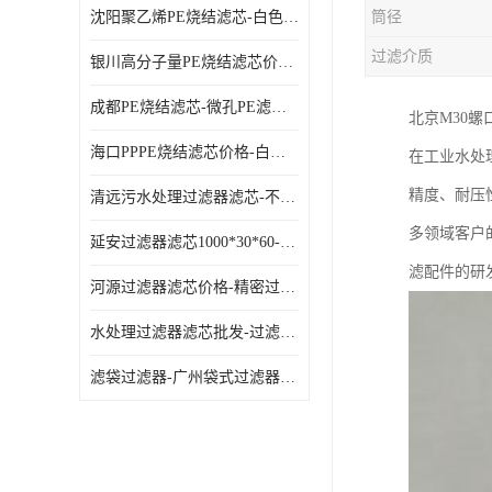
沈阳聚乙烯PE烧结滤芯-白色PE滤芯-使用寿命长
筒径
过滤介质
银川高分子量PE烧结滤芯价格-过滤器PE滤芯-高流通能力
成都PE烧结滤芯-微孔PE滤芯-拆洗方便
北京M30
海口PPPE烧结滤芯价格-白色PE滤芯-各种规格定制
在工业水处
精度、耐压
清远污水处理过滤器滤芯-不锈钢过滤器-欢迎来电咨询
多领域客户
延安过滤器滤芯1000*30*60-水过滤筒-型号齐全
滤配件的研
河源过滤器滤芯价格-精密过滤器-大流量滤芯
水处理过滤器滤芯批发-过滤器水过滤-节能环保
滤袋过滤器-广州袋式过滤器厂家-经久耐用