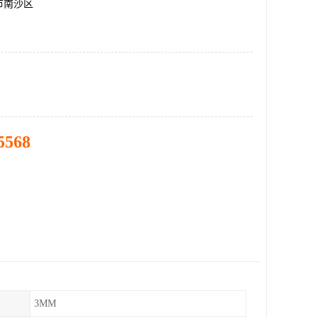
市南沙区
5568
3MM