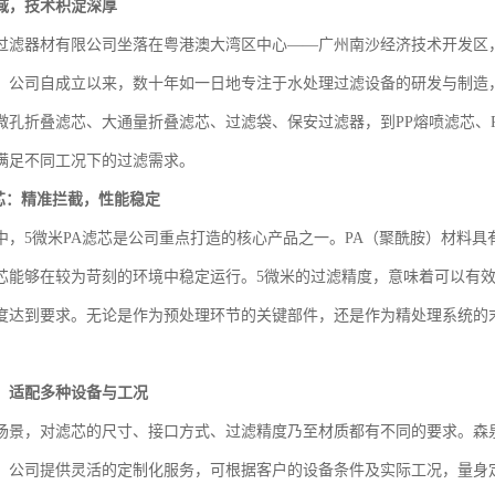
域，技术积淀深厚
过滤器材有限公司坐落在粤港澳大湾区中心——广州南沙经济技术开发区
。公司自成立以来，数十年如一日地专注于水处理过滤设备的研发与制造
微孔折叠滤芯、大通量折叠滤芯、过滤袋、保安过滤器，到PP熔喷滤芯、
满足不同工况下的过滤需求。
滤芯：精准拦截，性能稳定
中，5微米PA滤芯是公司重点打造的核心产品之一。PA（聚酰胺）材料
芯能够在较为苛刻的环境中稳定运行。5微米的过滤精度，意味着可以有
度达到要求。无论是作为预处理环节的关键部件，还是作为精处理系统的末
：适配多种设备与工况
场景，对滤芯的尺寸、接口方式、过滤精度乃至材质都有不同的要求。森泉
，公司提供灵活的定制化服务，可根据客户的设备条件及实际工况，量身定