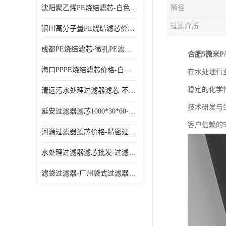
沈阳聚乙烯PE烧结滤芯-白色PE滤芯-使用寿命长
筒径
过滤介质
银川高分子量PE烧结滤芯价格-过滤器PE滤芯-高流通能力
成都PE烧结滤芯-微孔PE滤芯-拆洗方便
合肥5微米
海口PPPE烧结滤芯价格-白色PE滤芯-各种规格定制
在水处理行
稳定的化学
清远污水处理过滤器滤芯-不锈钢过滤器-欢迎来电咨询
技术研发与
延安过滤器滤芯1000*30*60-水过滤筒-型号齐全
客户信赖的
河源过滤器滤芯价格-精密过滤器-大流量滤芯
水处理过滤器滤芯批发-过滤器水过滤-节能环保
滤袋过滤器-广州袋式过滤器厂家-经久耐用