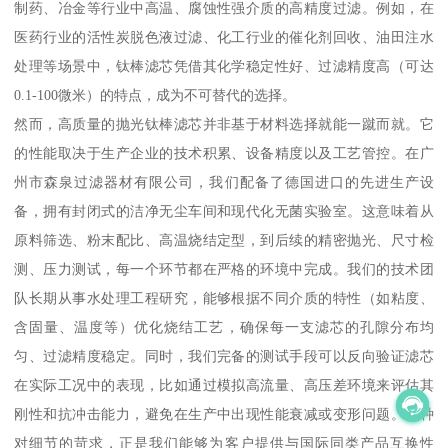
制药、冶金等行业中高温、腐蚀性强介质的高精度过滤。例如，在
医药行业的活性炭脱色液过滤、化工行业的催化剂回收、油田注水
处理等场景中，钛棒滤芯凭借其化学稳定性好、过滤精度高（可达
0.1-100微米）的特点，成为不可替代的选择。
然而，高质量的抛光钛棒滤芯并非基于材料选择就能一蹴而就。它
的性能取决于生产企业的技术积累、设备精度以及工艺管控。在广
州市森泉过滤器材有限公司，我们配备了德国进口的先进生产设
备，拥有封闭式的洁净无尘车间和现代化无菌实验室。这意味着从
原料筛选、粉末配比、高温烧结定型，到后续的精密抛光、尺寸检
测、压力测试，每一个环节都在严格的环境中完成。我们的技术团
队长期从事水处理工程研究，能够根据不同介质的特性（如粘度、
含固量、温度等）优化烧结工艺，确保每一支滤芯的孔隙分布均
匀、过滤精度稳定。同时，我们完备的测试手段可以反向验证滤芯
在实际工况中的表现，比如通过模拟高流量、高压差环境来评估其
刚性和抗冲击能力，避免在生产中出现性能衰减或变形问题。这种
对细节的苛求，正是我们能够为客户提供与国际同类产品互换性