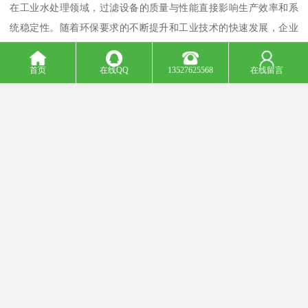
在工业水处理领域，过滤设备的质量与性能直接影响生产效率和系
统稳定性。随着环保要求的不断提升和工业技术的快速发展，企业
对过滤耗材的需求也日益精细化、专业化。今天我们聚焦呼和浩特
地区广泛应用的M30螺口PA滤芯，探讨其技术特点、应用场景以及
首页
在线QQ
13527625568
在线留言
批发采购的关键要素，为工业用户提供一站式过滤解决方案的参
考。