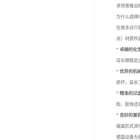
求场景推出
为什么选择
在很多对介
龙）材质所
*
卓越的化
证长期稳定
*
优异的机
损坏，延长
*
精准的过
粒、胶体还
*
良好的兼
端盖形式进
德国设备为