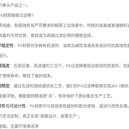
的拳头产品之一。
PA材质精密过滤棒？
质纯度、耐腐蚀性有严苛要求的精密工业场景中，传统的金属或普通塑料
具备的天然优势，使其成为高端过滤应用的理想选择。
学稳定性
：PA材质对多种有机溶剂、油类及碱性溶液具有良好的抗腐蚀性
运行。
械强度
：在高压差、高流速的工况下，PA过滤棒展现出极佳的抗变形、抗
了使用寿命，降低了维护成本。
滤精度
：通过先进的烧结或纺丝工艺，我们的PA过滤棒能够实现从0.1微
是悬浮物，都能做到精准把“关”，有效保护下游设备及生产工艺。
容性与可设计性
：PA材质可与其他高性能材料配合使用，或进行改性处理
行灵活定制，真正实现“按需设计，按需生产”。
基础，无菌环境保洁净