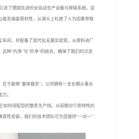
们引进了德国先进的全自动生产设备与焊接系统。这
匀度及端盖密封性，从源头上杜绝了人为因素导致
尘车间，并配备了现代化无菌实验室。从原料进厂
这种“内净”与“外净”的结合，确保了我们的过滤
在于能够“量体裁衣”。公司拥有一支长期从事水
能力。
注它如何适配您的整条生产线。从前期对介质特性的
容性安装，我们的技术团队可为您提供“一对一”