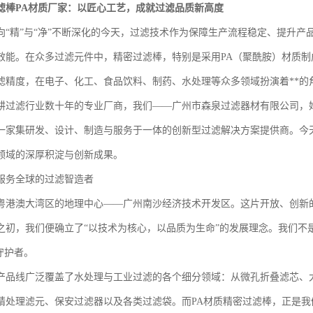
滤棒PA材质厂家：以匠心工艺，成就过滤品质新高度
向“精”与“净”不断深化的今天，过滤技术作为保障生产流程稳定、提升
效能。在众多过滤元件中，精密过滤棒，特别是采用PA（聚酰胺）材质
滤精度，在电子、化工、食品饮料、制药、水处理等众多领域扮演着**的
耕过滤行业数十年的专业厂商，我们——广州市森泉过滤器材有限公司，
一家集研发、设计、制造与服务于一体的创新型过滤解决方案提供商。今
领域的深厚积淀与创新成果。
服务全球的过滤智造者
粤港澳大湾区的地理中心——广州南沙经济技术开发区。这片开放、创新
之初，我们便确立了“以技术为核心，以品质为生命”的发展理念。我们不
守护者。
产品线广泛覆盖了水处理与工业过滤的各个细分领域：从微孔折叠滤芯、大
精处理滤元、保安过滤器以及各类过滤袋。而PA材质精密过滤棒，正是