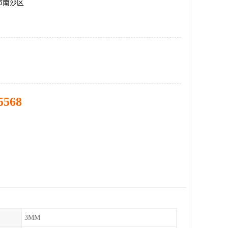
市南沙区
5568
3MM