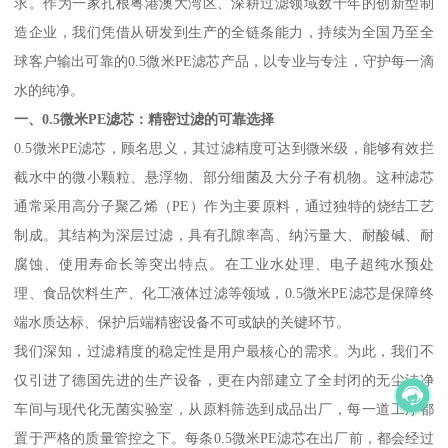
求。作为一家扎根粤港澳大湾区、深耕过滤领域数十年的创新型制
造企业，我们凭借从研发到生产的全链条能力，持续为全国乃至全
球客户输出可靠的0.5微米PE滤芯产品，以专业与专注，守护每一滴
水的纯净。
一、0.5微米PE滤芯：精密过滤的可靠选择
0.5微米PE滤芯，顾名思义，其过滤精度可达到微米级，能够有效拦
截水中的微小颗粒、悬浮物、部分细菌及大分子有机物。这种滤芯
通常采用高分子聚乙烯（PE）作为主要原料，通过独特的烧结工艺
制成。其结构为深层过滤，具有孔隙率高、纳污量大、耐酸碱、耐
腐蚀、使用寿命长等突出特点。在工业水处理、电子超纯水预处
理、食品饮料生产、化工液体过滤等领域，0.5微米PE滤芯是保障终
端水质达标、保护后端精密设备不可或缺的关键环节。
我们深知，过滤精度的稳定性是用户最核心的需求。为此，我们不
仅引进了德国先进的生产设备，更在内部建立了全封闭的无尘洁净
车间与现代化无菌实验室，从原料筛选到成品出厂，每一道工序都
置于严格的质量管控之下。每条0.5微米PE滤芯在出厂前，都会经过