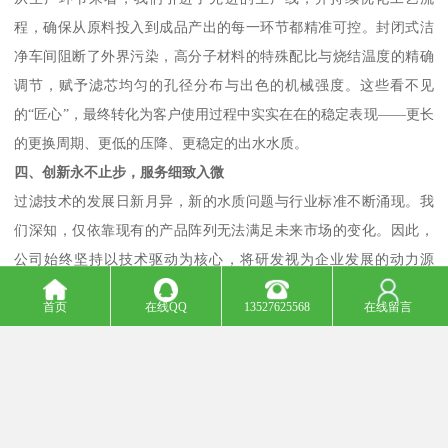
程，确保从原料投入到成品产出的每一环节都精准可控。封闭式洁
净车间阻断了外界污染，高分子材料的特殊配比与烧结温度的精确
调节，赋予滤芯均匀的孔径分布与出色的机械强度。这些看不见
的“匠心”，最终转化为客户使用过程中实实在在的稳定表现——更长
的更换周期、更低的压降、更稳定的出水水质。
四、创新永不止步，服务细致入微
过滤技术的发展日新月异，新的水质问题与行业标准不断涌现。我
们深知，仅依靠现有的产品阵列无法满足未来市场的变化。因此，
公司始终坚持以技术驱动为核心，将研发视为企业发展的动力源
泉。我们的技术团队不仅关注现有产品的优化升级，更着眼于过滤
首页
在线QQ
13527625568
在线留言
材料、结构设计及制造工艺的前瞻性探索。通过不断的技术革新，
使PE滤芯在过滤效率、通量及抗污染能力上持续提升，确保产品始
终走在行业前沿。
在服务层面，我们提供的不仅是产品本身。从前期的技术咨询、方
案设计，到中期的设备安装、系统调试，再到后期的维护保养与滤