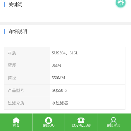
关键词
详细说明
材质
SUS304、316L
壁厚
3MM
筒径
550MM
产品型号
SQ550-6
过滤介质
水过滤器
汕尾PA高温烧结滤芯厂家——技术驱动，品质为本
首页
在线QQ
13527625568
在线留言
在工业水处理领域，过滤设备的核心部件——滤芯，直接关系到整