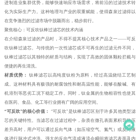
进制造业集群优势，能够快速响应市场需求，将前沿的过滤技术转
化为实际生产力。这种地理与产业的双重赋能，使得森泉过滤得以
在竞争激烈的过滤市场中脱颖而出，稳步前行。
聚焦核心：可反吹钛棒过滤芯的技术内涵
在介绍森泉过滤的产品时，不得不提其核心技术产品之一——可反
吹钛棒过滤芯。与传统的一次性滤芯或不可再生的过滤元件不同，
钛棒过滤芯以其独特的材质与结构，实现了高效的固体颗粒拦截与
便捷的再生清洗。
材质优势：
钛棒滤芯以高纯度钛粉为原料，经过高温烧结工艺制
成。这种材料具有极强的耐腐蚀性和耐高温性能，能够在酸碱、有
机溶剂等恶劣工况下稳定工作。同时，钛金属的生物相容性也使其
在医药、食品、化工等行业拥有广阔的应用空间。
“可反吹”的核心价值：
“可反吹”是钛棒滤芯区别于许多其他类型滤
芯的关键特性。当滤芯在过滤过程中，杂质在微孔表面累积导致压
差升高时，用户可以通过反向气体（如压缩空气、氮气）或反向液
体进行脉冲式冲洗。强大的反向气流或液流会瞬间将滤芯表面及内