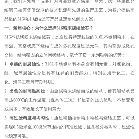
家，我们深知每一位客户对可靠过滤的渴望。今天，我们将重点介
绍我们如何凭借深厚的技术积淀与先进的生产工艺，为客户提供高
品质的316粉末烧结滤芯产品及定制化解决方案。
一、聚焦核心：为什么选择316粉末烧结滤芯？
316不锈钢粉末烧结滤芯，是通过将特定粒径的316L不锈钢粉末，在
高温、真空状态下烧结而成的多孔深度过滤元件。其内部形成微孔
交错、结构稳固的立体网状结构，赋予了它一系列独特的优势：
1.
卓越的耐腐蚀性
：316L不锈钢材料本身含有钼元素，对氯化物、
酸、碱等腐蚀性介质具有优异的耐受能力，特别适用于化工、石
化、海洋工程等苛刻环境。
2.
出色的耐高温高压
：由金属粉末烧结而成的结构，使其能够承受
高达600℃的工作温度（视具体工况）和显著的压力波动，不易变形
或损坏，有效延长了使用寿命。
3.
高过滤精度与均匀性
：通过精确控制粉末粒径与烧结工艺，可以
实现0.5微米至100微米范围内的精准过滤，且孔径分布均匀，过滤性
能稳定可靠。