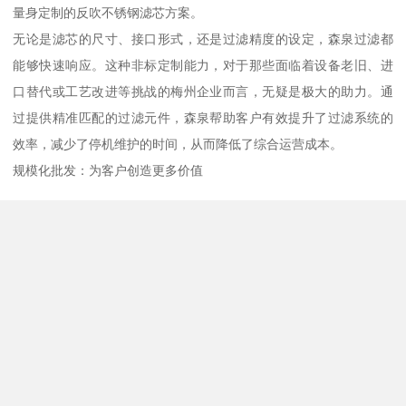
不断优化，使得森泉生产的反吹不锈钢滤芯在耐腐蚀性、抗压强度
和过滤精度方面均有出色表现。
值得一提的是，森泉过滤生产的反吹不锈钢滤芯与国际同类产品具
有良好的互换性。这不仅仅是为了方便国内外客户在设备改造或备
件采购时的兼容性，更意味着森泉的产品在生产工艺和质量标准上
已达到国际主流水准。无论是应用于石油化工、电力能源，还是食
品饮料、精细化工等领域，森泉过滤的不锈钢滤芯都能稳定适应不
同工况的需求。
定制化服务：贴合梅州本地企业实际需求
梅州作为广东省重要的工业城市之一，拥有陶瓷、建材、电子、食
品加工等多样化的产业基础。不同行业、不同设备对过滤器的要求
千差万别。森泉过滤深刻理解这一点，并始终坚持以客户需求为导
向。公司拥有一批长期从事水处理及过滤技术的工程技术人员，能
够根据客户现有的设备条件、工作环境以及具体的过滤介质，提供
量身定制的反吹不锈钢滤芯方案。
无论是滤芯的尺寸、接口形式，还是过滤精度的设定，森泉过滤都