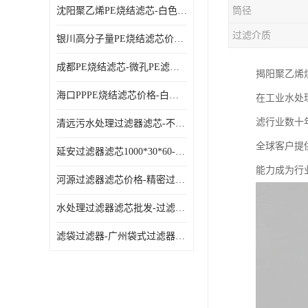
沈阳聚乙烯PE烧结滤芯-白色PE滤芯-使用寿命长
筒径
过滤介质
银川高分子量PE烧结滤芯价格-过滤器PE滤芯-高流通能力
成都PE烧结滤芯-微孔PE滤芯-拆洗方便
揭阳聚乙烯
海口PPPE烧结滤芯价格-白色PE滤芯-各种规格定制
在工业水处
滤行业数十
清远污水处理过滤器滤芯-不锈钢过滤器-欢迎来电咨询
全球客户提
延安过滤器滤芯1000*30*60-水过滤筒-型号齐全
能力成为行
河源过滤器滤芯价格-精密过滤器-大流量滤芯
水处理过滤器滤芯批发-过滤器水过滤-节能环保
滤袋过滤器-广州袋式过滤器厂家-经久耐用