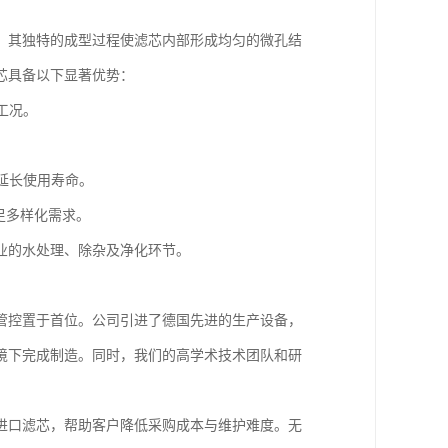
。其独特的成型过程使滤芯内部形成均匀的微孔结
芯具备以下显著优势：
工况。
。
延长使用寿命。
足多样化需求。
业的水处理、除杂及净化环节。
管控置于首位。公司引进了德国先进的生产设备，
境下完成制造。同时，我们的高学术技术团队和研
进口滤芯，帮助客户降低采购成本与维护难度。无