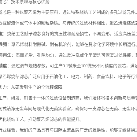
滤芯：技术原理与核心优势
滤芯是一种以聚乙烯为主要原料，通过特殊烧结工艺制成的多孔过滤元件
效截留液体或气体中的颗粒杂质。与传统的过滤材料相比，聚乙烯烧结滤
度
：烧结工艺赋予滤芯良好的抗压性和耐磨损性，不易变形，适应高压差
性强
：聚乙烯材料耐酸碱、耐有机溶剂，能够在复杂化学环境中长期运行
与再生
：表面光滑、孔隙均匀，通过反冲洗或化学清洗可恢复过滤性能，
精度
：通过调节烧结参数，可生产0.1微米至100微米不同精度的滤芯，满
聚乙烯烧结滤芯广泛应用于石油化工、电力、制药、食品饮料、电子等行
实力：从研发到生产的全流程保障
生产、研发、销售于一体的过滤设备制造商，我们始终将技术创新与质量
闭式洁净无尘车间与现代化无菌实验室，确保每一支滤芯在无菌、无尘环
优化烧结工艺，推动聚乙烯滤芯的性能提升。
行业经验，我们的产品具有与国际主流品牌广泛的互换性，能够无缝替换