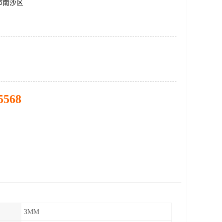
市南沙区
5568
3MM