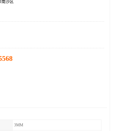
市南沙区
5568
3MM