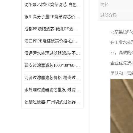
沈阳聚乙烯PE烧结滤芯-白色PE滤芯-使用寿命长
筒径
过滤介质
银川高分子量PE烧结滤芯价格-过滤器PE滤芯-高流通能力
成都PE烧结滤芯-微孔PE滤芯-拆洗方便
北京黑色P
海口PPPE烧结滤芯价格-白色PE滤芯-各种规格定制
在工业水处
业，高效的
清远污水处理过滤器滤芯-不锈钢过滤器-欢迎来电咨询
企业优先选
延安过滤器滤芯1000*30*60-水过滤筒-型号齐全
团队和丰富
河源过滤器滤芯价格-精密过滤器-大流量滤芯
水处理过滤器滤芯批发-过滤器水过滤-节能环保
滤袋过滤器-广州袋式过滤器厂家-经久耐用