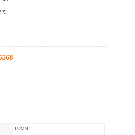
滤芯
5568
152MM