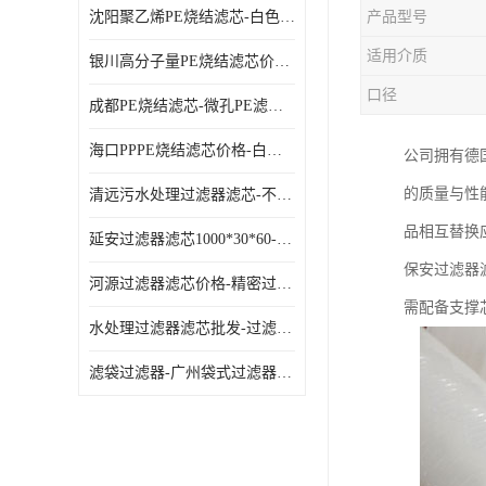
沈阳聚乙烯PE烧结滤芯-白色PE滤芯-使用寿命长
产品型号
适用介质
银川高分子量PE烧结滤芯价格-过滤器PE滤芯-高流通能力
口径
成都PE烧结滤芯-微孔PE滤芯-拆洗方便
海口PPPE烧结滤芯价格-白色PE滤芯-各种规格定制
公司拥有德
的质量与性
清远污水处理过滤器滤芯-不锈钢过滤器-欢迎来电咨询
品相互替换
延安过滤器滤芯1000*30*60-水过滤筒-型号齐全
保安过滤器
河源过滤器滤芯价格-精密过滤器-大流量滤芯
需配备支撑
水处理过滤器滤芯批发-过滤器水过滤-节能环保
滤袋过滤器-广州袋式过滤器厂家-经久耐用