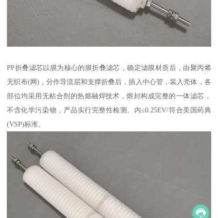
PP折叠滤芯以膜为核心的膜折叠滤芯，确定滤膜材质后，由聚丙烯
无织布(网)，分作导流层和支撑折叠后，插入中心管，装入壳体，各
部位均采用无粘合剂的热熔融焊技术，熔封构成完整的一体滤芯，
不含化学污染物，产品实行完整性检测。内≤0.25EV/符合美国药典
(VSP)标准。