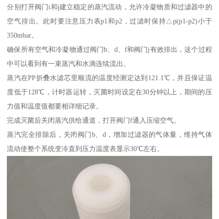
分别打开阀门i和j建立稳定的蒸汽流动，允许冷凝物质和过滤器中的
空气排出。此时要注意压力表p1和p2，过滤时保持△p(p1-p2)小于
350mbar。
确保所有空气和冷凝物通过阀门b、d、f和阀门j有效排出，这个过程
中可以看到有一束蒸汽和水滴连续流出。
蒸汽在PP折叠水滤芯里顺流的温度经测定达到121.1℃，并且保证温
度低于128℃，计时器运转，灭菌时间设定在30分钟以上，期间的压
力值和温度值都要相详细记录。
完成灭菌后关闭蒸汽供给通道，打开阀门f通入压缩空气。
蒸汽完全排除后，关闭阀门b、d，增加过滤器的气体量，维持气体
流动使整个系统变冷直到压力温度表显示30℃左右。