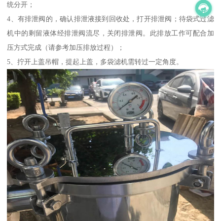
统分开；
4、有排泄阀的，确认排泄液接到回收处，打开排泄阀；待袋式过滤
机中的剩留液体经排泄阀流尽，关闭排泄阀。此排放工作可配合加
压方式完成（请参考加压排放过程）；
5、拧开上盖吊帽，提起上盖，多袋滤机需转过一定角度。