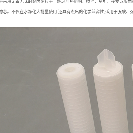
芯是采用无毒无味的聚丙烯粒子，经过加热熔融、喷丝、牵引、接受成形
喷滤芯。不仅在水净化大批量使用.还具有杰出的化学兼容性,适用于强酸