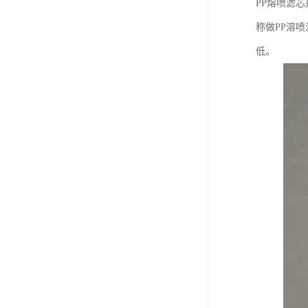
PP熔喷滤
称做PP溶
低。