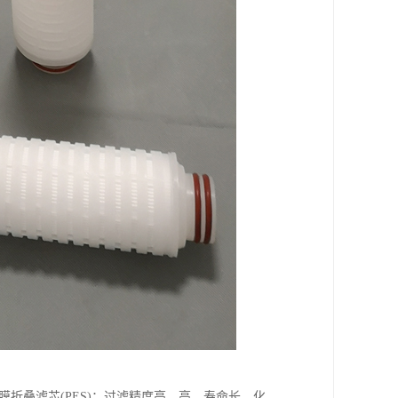
36，聚醚砜膜折叠滤芯(PES)：过滤精度高、高、寿命长、化