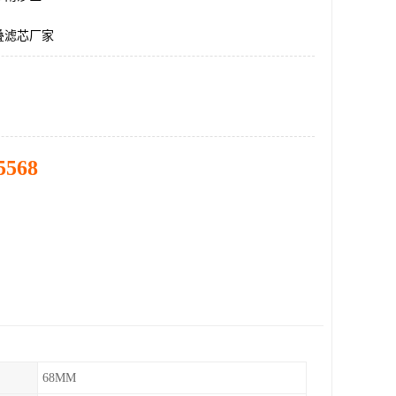
叠滤芯厂家
5568
68MM