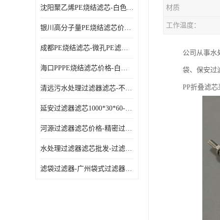
沈阳聚乙烯PE烧结滤芯-白色PE滤芯-使用寿命长
材质
工作温度：
银川高分子量PE烧结滤芯价格-过滤器PE滤芯-高流通能力
成都PE烧结滤芯-微孔PE滤芯-拆洗方便
公司从事水
海口PPPE烧结滤芯价格-白色PE滤芯-各种规格定制
袋、保安过
PP折叠滤
清远污水处理过滤器滤芯-不锈钢过滤器-欢迎来电咨询
延安过滤器滤芯1000*30*60-水过滤筒-型号齐全
河源过滤器滤芯价格-精密过滤器-大流量滤芯
水处理过滤器滤芯批发-过滤器水过滤-节能环保
滤袋过滤器-广州袋式过滤器厂家-经久耐用