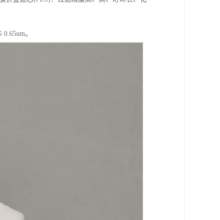
0.65um。