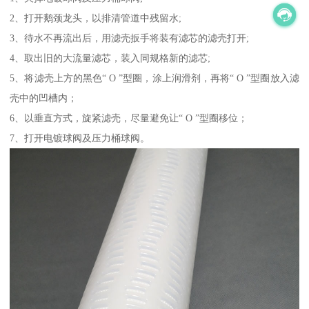
2、打开鹅颈龙头，以排清管道中残留水;
3、待水不再流出后，用滤壳扳手将装有滤芯的滤壳打开;
4、取出旧的大流量滤芯，装入同规格新的滤芯;
5、将滤壳上方的黑色“ O ”型圈，涂上润滑剂，再将“ O ”型圈放入滤
壳中的凹槽内；
6、以垂直方式，旋紧滤壳，尽量避免让“ O ”型圈移位；
7、打开电镀球阀及压力桶球阀。