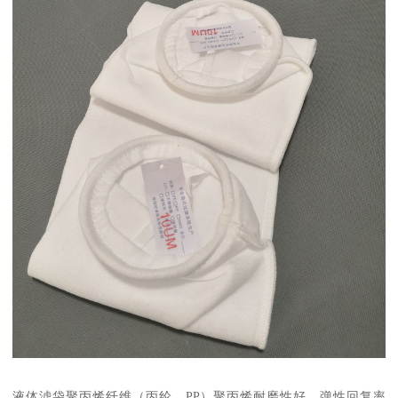
液体滤袋聚丙烯纤维（丙纶、PP）聚丙烯耐磨性好，弹性回复率