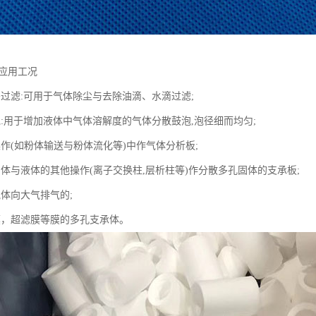
芯应用工况
密过滤:可用于气体除尘与去除油滴、水滴过滤;
泡:用于增加液体中气体溶解度的气体分散鼓泡,泡径细而均匀;
操作(如粉体输送与粉体流化等)中作气体分析板;
固体与液体的其他操作(离子交换柱,层析柱等)作分散多孔固体的支承板;
气体向大气排气的;
膜，超滤膜等膜的多孔支承体。