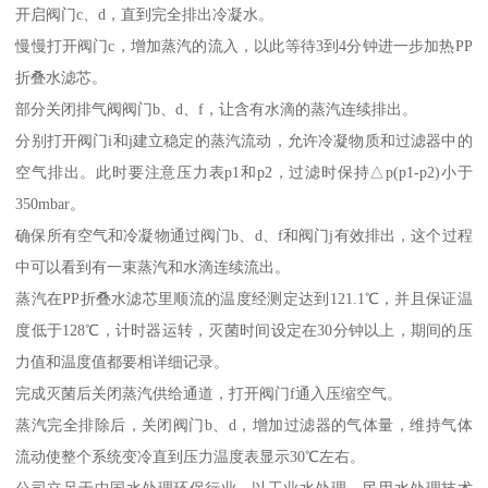
开启阀门c、d，直到完全排出冷凝水。
慢慢打开阀门c，增加蒸汽的流入，以此等待3到4分钟进一步加热PP
折叠水滤芯。
部分关闭排气阀阀门b、d、f，让含有水滴的蒸汽连续排出。
分别打开阀门i和j建立稳定的蒸汽流动，允许冷凝物质和过滤器中的
空气排出。此时要注意压力表p1和p2，过滤时保持△p(p1-p2)小于
350mbar。
确保所有空气和冷凝物通过阀门b、d、f和阀门j有效排出，这个过程
中可以看到有一束蒸汽和水滴连续流出。
蒸汽在PP折叠水滤芯里顺流的温度经测定达到121.1℃，并且保证温
度低于128℃，计时器运转，灭菌时间设定在30分钟以上，期间的压
力值和温度值都要相详细记录。
完成灭菌后关闭蒸汽供给通道，打开阀门f通入压缩空气。
蒸汽完全排除后，关闭阀门b、d，增加过滤器的气体量，维持气体
流动使整个系统变冷直到压力温度表显示30℃左右。
公司立足于中国水处理环保行业，以工业水处理、民用水处理技术