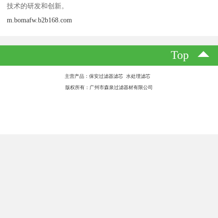
保安过滤器滤芯的更换步骤：
1、关闭系统动力及精密过滤器前后阀门；
2、打开排污口，将精密过滤器内水排干；
3、打开上封头、拔出精密滤芯；
4、冲洗精密过滤器内筒壁；
5、安装好精密滤芯并将上封头封好；
6、封好精密滤器的排污口，打开精密过滤器前后阀门。