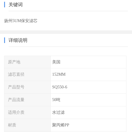
关键词
扬州5UM保安滤芯
详细说明
原产地
美国
滤芯直径
152MM
产品型号
SQ550-6
产品流量
50吨
适用介质
水过滤
材质
聚丙烯PP