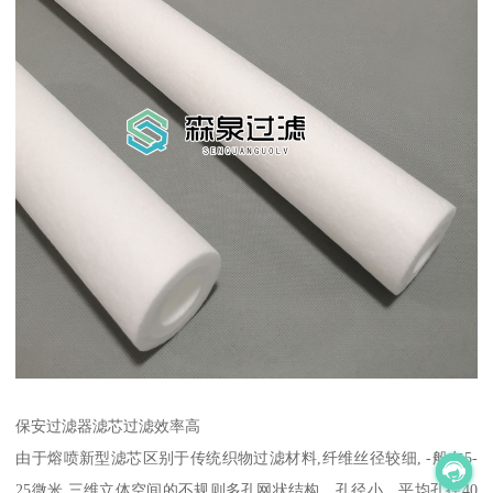
保安过滤器滤芯过滤效率高
由于熔喷新型滤芯区别于传统织物过滤材料,纤维丝径较细, -般在5-
25微米,三维立体空间的不规则多孔网状结构，孔径小，平均孔径40