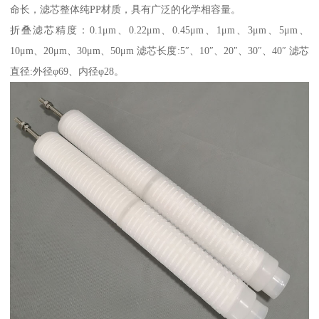
命长，滤芯整体纯PP材质，具有广泛的化学相容量。
折叠滤芯精度：0.1μm、0.22μm、0.45μm、1μm、3μm、5μm、
10μm、20μm、30μm、50μm 滤芯长度:5″、10″、20″、30″、40″ 滤芯
直径:外径φ69、内径φ28。