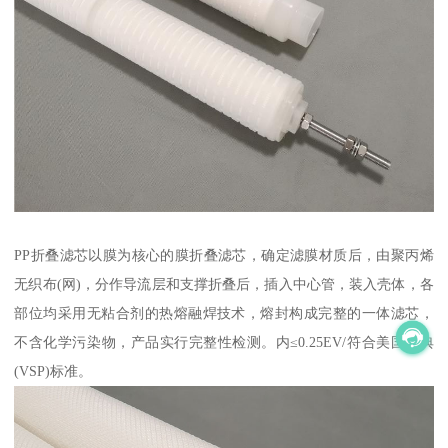
PP折叠滤芯以膜为核心的膜折叠滤芯，确定滤膜材质后，由聚丙烯
无织布(网)，分作导流层和支撑折叠后，插入中心管，装入壳体，各
部位均采用无粘合剂的热熔融焊技术，熔封构成完整的一体滤芯，
不含化学污染物，产品实行完整性检测。内≤0.25EV/符合美国药典
(VSP)标准。