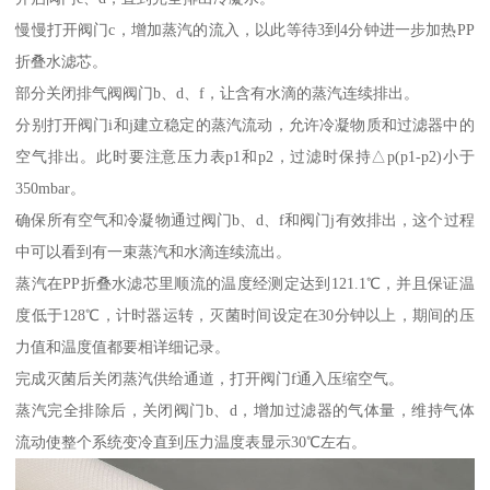
慢慢打开阀门c，增加蒸汽的流入，以此等待3到4分钟进一步加热PP
折叠水滤芯。
部分关闭排气阀阀门b、d、f，让含有水滴的蒸汽连续排出。
分别打开阀门i和j建立稳定的蒸汽流动，允许冷凝物质和过滤器中的
空气排出。此时要注意压力表p1和p2，过滤时保持△p(p1-p2)小于
350mbar。
确保所有空气和冷凝物通过阀门b、d、f和阀门j有效排出，这个过程
中可以看到有一束蒸汽和水滴连续流出。
蒸汽在PP折叠水滤芯里顺流的温度经测定达到121.1℃，并且保证温
度低于128℃，计时器运转，灭菌时间设定在30分钟以上，期间的压
力值和温度值都要相详细记录。
完成灭菌后关闭蒸汽供给通道，打开阀门f通入压缩空气。
蒸汽完全排除后，关闭阀门b、d，增加过滤器的气体量，维持气体
流动使整个系统变冷直到压力温度表显示30℃左右。