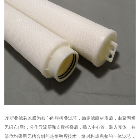
PP折叠滤芯以膜为核心的膜折叠滤芯，确定滤膜材质后，由聚丙烯
无织布(网)，分作导流层和支撑折叠后，插入中心管，装入壳体，各
部位均采用无粘合剂的热熔融焊技术，熔封构成完整的一体滤芯，