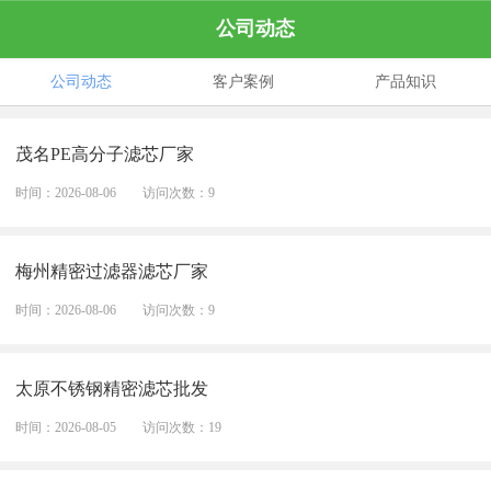
公司动态
公司动态
客户案例
产品知识
茂名PE高分子滤芯厂家
时间：2026-08-06
访问次数：9
梅州精密过滤器滤芯厂家
时间：2026-08-06
访问次数：9
太原不锈钢精密滤芯批发
时间：2026-08-05
访问次数：19