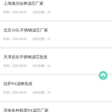
上海抛光钛棒滤芯厂家
时间：2026-08-05
访问次数：18
北京316L不锈钢滤芯厂家
时间：2026-08-04
访问次数：21
天津反吹不锈钢滤芯批发
时间：2026-08-04
访问次数：21
拉萨PA滤棒批发
时间：2026-08-03
访问次数：23
济南各种精度PA滤芯厂家